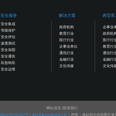
安全服务
解决方案
典型客
安全集成
政府机构
企事业
等级保护
教育行业
政府机
安全评估
医疗行业
医疗行
渗透测试
企事业单位
教育行
安全加固
通讯行业
通信行
安全通告
金融行业
金融行
应急响应
文化传媒
文化传
安全运维
网站首页
联系我们
|
010702502937号
|
渝ICP备2024028021号-1
声明：本站部分内容图片来