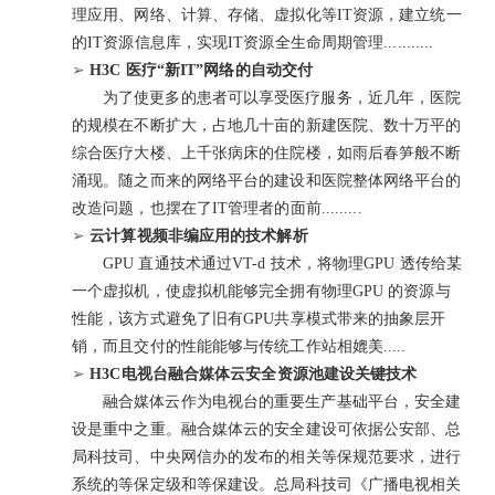
理应用、网络、计算、存储、虚拟化等IT资源，建立统一
的IT资源信息库，实现IT资源全生命周期管理...........
➢
H3C 医疗“新IT”网络的自动交付
为了使更多的患者可以享受医疗服务，近几年，医院
的规模在不断扩大，占地几十亩的新建医院、数十万平的
综合医疗大楼、上千张病床的住院楼，如雨后春笋般不断
涌现。随之而来的网络平台的建设和医院整体网络平台的
改造问题，也摆在了IT管理者的面前.........
➢
云计算视频非编应用的技术解析
GPU 直通技术通过VT-d 技术，将物理GPU 透传给某
一个虚拟机，使虚拟机能够完全拥有物理GPU 的资源与
性能，该方式避免了旧有GPU共享模式带来的抽象层开
销，而且交付的性能能够与传统工作站相媲美.....
➢
H3C电视台融合媒体云安全资源池建设关键技术
融合媒体云作为电视台的重要生产基础平台，安全建
设是重中之重。融合媒体云的安全建设可依据公安部、总
局科技司、中央网信办的发布的相关等保规范要求，进行
系统的等保定级和等保建设。总局科技司《广播电视相关