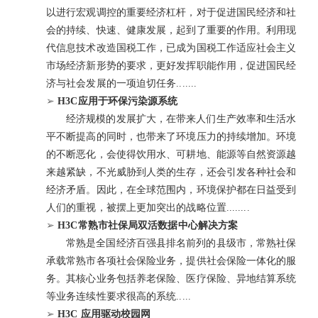
以进行宏观调控的重要经济杠杆，对于促进国民经济和社
会的持续、快速、健康发展，起到了重要的作用。利用现
代信息技术改造国税工作，已成为国税工作适应社会主义
市场经济新形势的要求，更好发挥职能作用，促进国民经
济与社会发展的一项迫切任务.......
➢
H3C应用于环保污染源系统
经济规模的发展扩大，在带来人们生产效率和生活水
平不断提高的同时，也带来了环境压力的持续增加。环境
的不断恶化，会使得饮用水、可耕地、能源等自然资源越
来越紧缺，不光威胁到人类的生存，还会引发各种社会和
经济矛盾。因此，在全球范围内，环境保护都在日益受到
人们的重视，被摆上更加突出的战略位置........
➢
H3C常熟市社保局双活数据中心解决方案
常熟是全国经济百强县排名前列的县级市，常熟社保
承载常熟市各项社会保险业务，提供社会保险一体化的服
务。其核心业务包括养老保险、医疗保险、异地结算系统
等业务连续性要求很高的系统.....
➢
H3C 应用驱动校园网